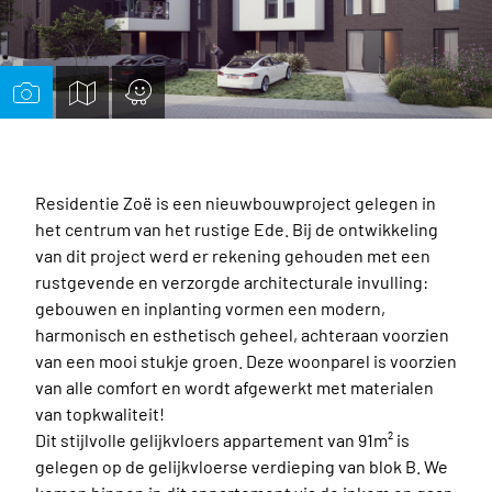
BLIJF OP DE HOOGTE
CONTACTEER ONS
0473 84 02 83
info@immo-optima.be
HIER KAN U ONS VINDEN
Marktstraat 5, 1745 Opwijk
Residentie Zoë is een nieuwbouwproject gelegen in
het centrum van het rustige Ede. Bij de ontwikkeling
van dit project werd er rekening gehouden met een
rustgevende en verzorgde architecturale invulling:
gebouwen en inplanting vormen een modern,
harmonisch en esthetisch geheel, achteraan voorzien
van een mooi stukje groen. Deze woonparel is voorzien
van alle comfort en wordt afgewerkt met materialen
van topkwaliteit!
Dit stijlvolle gelijkvloers appartement van 91m² is
gelegen op de gelijkvloerse verdieping van blok B. We