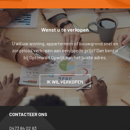
Wenst u te verkopen
U wil uw woning, appartement of bouwgrond snel en
zorgeloos verkopen aan een goede prijs? Dan bent u
bij Optima uit Opwijk aan het juiste adres.
IK WIL VERKOPEN
CONTACTEER ONS
0473 84 02 83